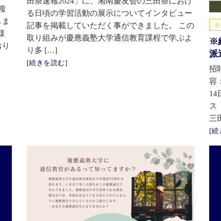
田祭速報2024」に、湘南慶友会の三田祭におけ
複
る日頃の学習活動の展示についてインタビュー
しま
記事を掲載していただく事ができました。 この
お
様
取り組みが慶應義塾大学通信教育課程で学ぶよ
※
おり
り多 […]
派
[続きを読む]
招
容
14
ス
三
[続