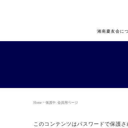
湘南慶友会に
Home
>
保護中: 会員用ページ
このコンテンツはパスワードで保護さ