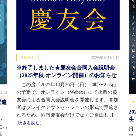
お知らせ
2025年10月02日
※終了しました★慶友会合同入会説明会
（2025年秋-オンライン開催）のお知らせ
この度「2025年10月26日（日）20時〜22時」
の予定で、オンライン（Webex）にて複数の慶
08日
友会による合同入会説明会を開催します。参加
お
派遣
者はブレイクアウトセッションの形式で実施さ
2
れるため、湘南慶友会だけでなくご自由 […]
生
学
[続きを読む]
にお
日 
催