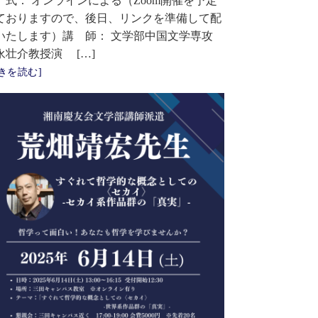
 式： オンラインによる（Zoom開催を予定
ておりますので、後日、リンクを準備して配
いたします）講 師： 文学部中国文学専攻
永壮介教授演 […]
きを読む]