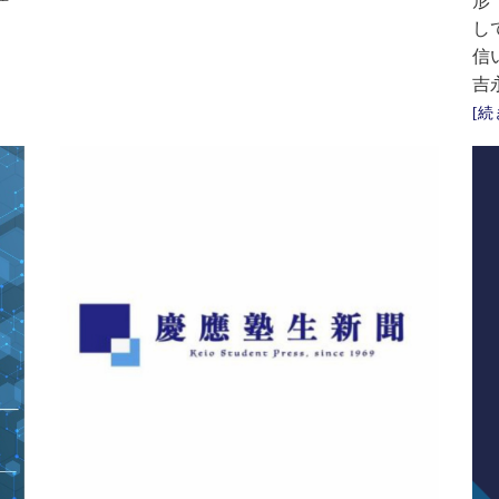
形
し
信
吉
[続