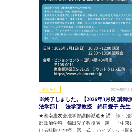
お知らせ
2026年02月
※終了しました。【2026年3月度 講師
法学部】 法学部教授 錦田愛子 先生
★湘南慶友会法学部講師派遣★ 講 師： 法
部政治学科 錦田愛子教授演 題： 「中東
ける排除と包摂」形 式： ハイブリッド開