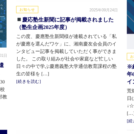
お知らせ
2025年09月24日
慶応塾生新聞に記事が掲載されました
（塾生企画2025年度）
この度、慶應塾生新聞様が連載されている「私
が慶應を選んだワケ」に、湘南慶友会会員のイ
ンタビュー記事を掲載していただく事ができま
01日
お
した。 この取り組みが社会や家庭など忙しい
遣
※
日々の中で学ぶ慶應義塾大学通信教育課程の塾
年
生の皆様を […]
イ
30
[続きを読む]
一校
荒
部教
日
↓☆
[…
[続