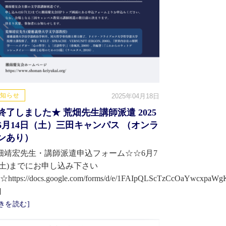
知らせ
2025年04月18日
終了しました★ 荒畑先生講師派遣 2025
6月14日（土）三田キャンパス （オンラ
ンあり）
畑靖宏先生・講師派遣申込フォーム☆☆6月7
(土)までにお申し込み下さい
☆https://docs.google.com/forms/d/e/1FAIpQLScTzCcOaYwcxpa
]
きを読む]