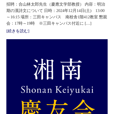
招聘：合山林太郎先生（慶應文学部教授） 内容：明治
期の漢詩文について 日時：2024年12月14日(土) 13:00
～16:15 場所：三田キャンパス 南校舎1階412教室 懇親
会：17時～19時 ※三田キャンパス付近に […]
[続きを読む]