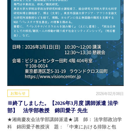
お知らせ
2026年02月08日
※終了しました。【2026年3月度 講師派遣 法学
部】 法学部教授 錦田愛子 先生
★湘南慶友会法学部講師派遣★ 講 師： 法学部政治学
科 錦田愛子教授演 題： 「中東における排除と包