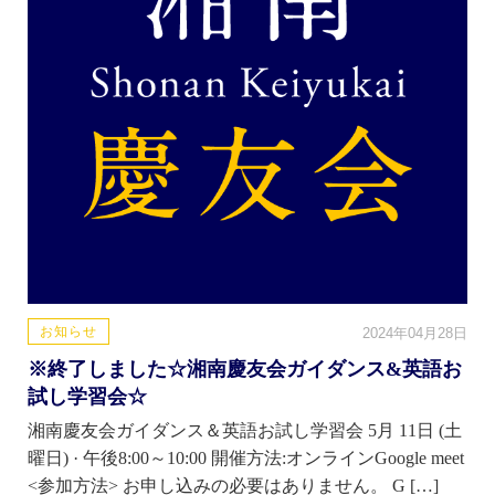
お知らせ
2024年04月28日
※終了しました☆湘南慶友会ガイダンス&英語お
試し学習会☆
湘南慶友会ガイダンス＆英語お試し学習会 5月 11日 (土
曜日) · 午後8:00～10:00 開催方法:オンラインGoogle meet
<参加方法> お申し込みの必要はありません。 G […]