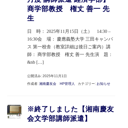
商学部教授 権丈 善一 先
生
日 時： 2025年11月15日（土） 14:30 –
16:30会 場： 慶應義塾大学 三田キャンパ
ス 第一校舎（教室詳細は後日ご案内）講
師： 商学部教授 権丈 善一 先生演 題：
&nb […]
公開済み: 2025年11月1日
作成者:
湘南慶友会 HP管理人
カテゴリー:
お知らせ
※終了しました【湘南慶友
会文学部講師派遣】