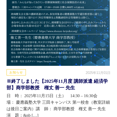
お知らせ
2025年11月01日
※終了しました【2025年11月度 講師派遣 経済学
部】商学部教授 権丈 善一 先生
日 時： 2025年11月15日（土） 14:30 – 16:30会
場： 慶應義塾大学 三田キャンパス 第一校舎（教室詳細
は後日ご案内）講 師： 商学部教授 権丈 善一 先生
演 題：&nb […]