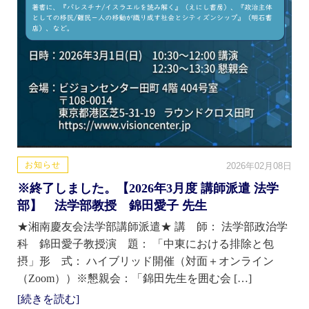
お知らせ
2026年02月08日
※終了しました。【2026年3月度 講師派遣 法学
部】 法学部教授 錦田愛子 先生
★湘南慶友会法学部講師派遣★ 講 師： 法学部政治学
科 錦田愛子教授演 題： 「中東における排除と包
摂」形 式： ハイブリッド開催（対面＋オンライン
（Zoom））※懇親会：「錦田先生を囲む会 […]
[続きを読む]